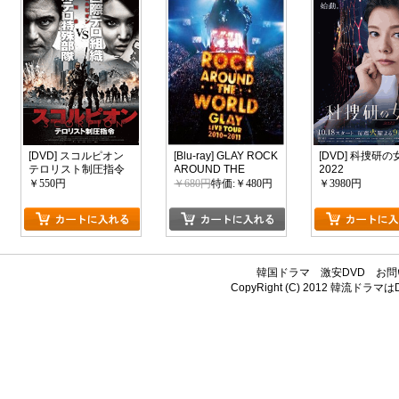
[DVD] スコルピオン
[Blu-ray] GLAY ROCK
[DVD] 科捜研の
テロリスト制圧指令
AROUND THE
2022
WORLD 2010-2011
￥550円
￥680円
特価:￥480円
￥3980円
LIVE IN SAITAMA
SUPER ARENA -
SPECIAL EDITION-
韓国ドラマ
激安DVD
お問
CopyRight (C) 2012
韓流ドラマはDV