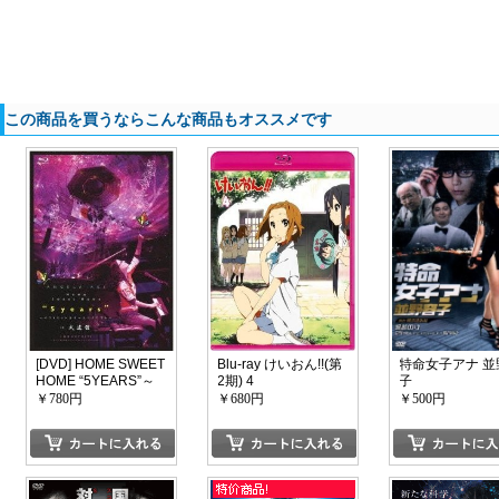
この商品を買うならこんな商品もオススメです
[DVD] HOME SWEET
Blu-ray けいおん!!(第
特命女子アナ 並
HOME “5YEARS”～
2期) 4
子
ベストヒット＆オー
￥780円
￥680円
￥500円
ルリクエスト～in 武
道館 阿波のMY KEYS
ピアノ弾き語りライ
ブinアステイとくしま