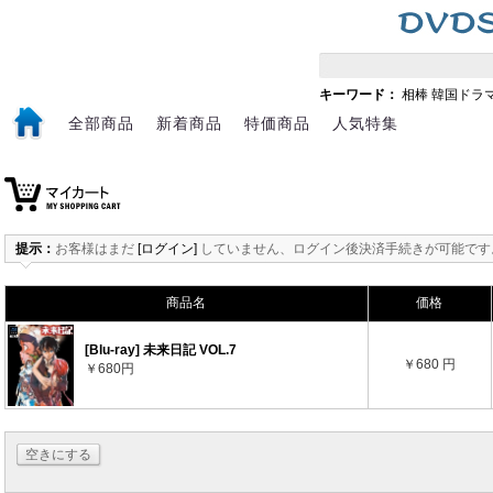
キーワード：
相棒
韓国ドラ
全部商品
新着商品
特価商品
人気特集
提示：
お客様はまだ
[ログイン]
していません、ログイン後決済手続きが可能です
商品名
価格
[Blu-ray] 未来日記 VOL.7
￥680 円
￥680円
空きにする