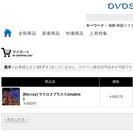
キーワード：
相棒
韓国ドラ
全部商品
新着商品
特価商品
人気特集
提示：
お客様はまだ
[ログイン]
していません、ログイン後決済手続きが可能です
商品名
価格
[Blu-ray] マクロスプラス Complete
￥680 円
1
￥680円
空きにする