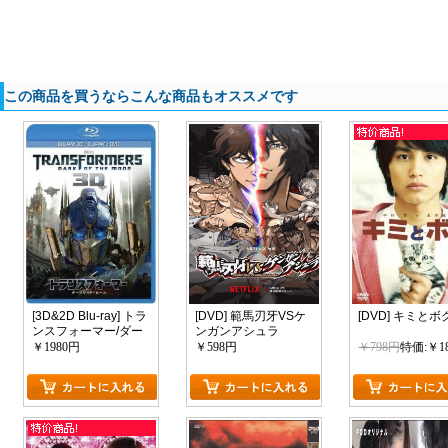
この商品を買うならこんな商品もオススメです
[3D&2D Blu-ray] トラ
[DVD] 範馬刃牙VSケ
[DVD] キミとボ
ンスフォーマー/ダー
ンガンアシュラ
クサイド・ムーン
￥1980円
￥598円
￥798円
特価:￥1