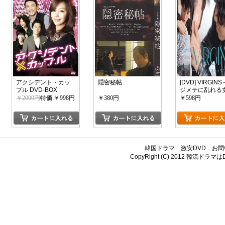
アクシデント・カッ
隠密秘帖
[DVD] VIRGIN
プル DVD-BOX
ジメテに乱れる
ち～Season3
￥2000円
特価:￥998円
￥380円
￥598円
韓国ドラマ
激安DVD
お問
CopyRight (C) 2012
韓流ドラマはDV