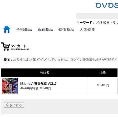
キーワード：
相棒
韓国ドラ
全部商品
新着商品
特価商品
人気特集
提示：
お客様はまだ
[ログイン]
していません、ログイン後決済手続きが可能です
商品名
価格
[Blu-ray] 蒼天航路 VOL.7
￥340 円
￥680円
特価:￥340円
空きにする