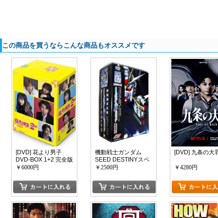
この商品を買うならこんな商品もオススメです
[DVD] 花より男子
機動戦士ガンダム
[DVD] 九条の大
DVD-BOX 1+2 完全版
SEED DESTINYスペ
シャルエディション
￥6000円
￥2500円
￥4280円
豪華DVD-BOX