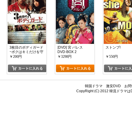
3枚目のボディガード
[DVD] 宮 パレス
ストンプ!
~ボクはキミだけを守
DVD-BOX 2
りぬく~
￥200円
￥3298円
￥550円
韓国ドラマ
激安DVD
お問
CopyRight (C) 2012
韓流ドラマはDV