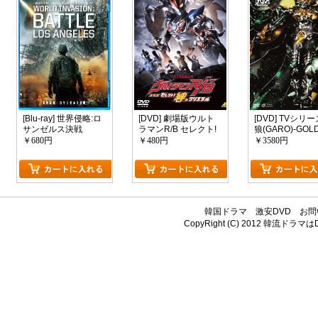
[Blu-ray] 世界侵略:ロ
[DVD] 劇場版ウルト
[DVD] TVシリー
サンゼルス決戦
ラマンR/B セレクト!
狼(GARO)-GOL
絆のクリスタル
STORM-翔 1+
￥680円
￥480円
￥3580円
全版】(初回生
版)
韓国ドラマ
激安DVD
お問
CopyRight (C) 2012
韓流ドラマはDV