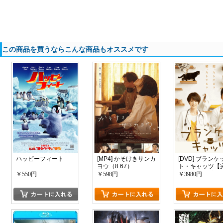
この商品を買うならこんな商品もオススメです
ハッピーフィート
[MP4] かそけきサンカ
[DVD] ブランケ
ヨウ（8.67）
ト・キャッツ【
版】(初回生産限
￥550円
￥598円
￥3980円