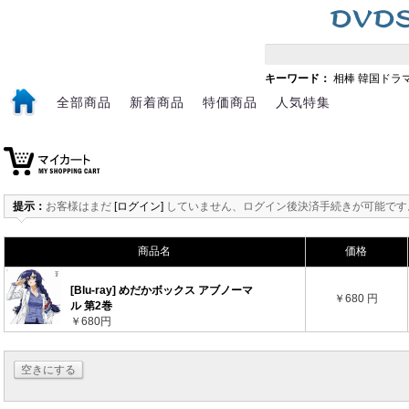
キーワード：
相棒
韓国ドラ
全部商品
新着商品
特価商品
人気特集
提示：
お客様はまだ
[ログイン]
していません、ログイン後決済手続きが可能です
商品名
価格
[Blu-ray] めだかボックス アブノーマ
￥680 円
ル 第2巻
￥680円
空きにする