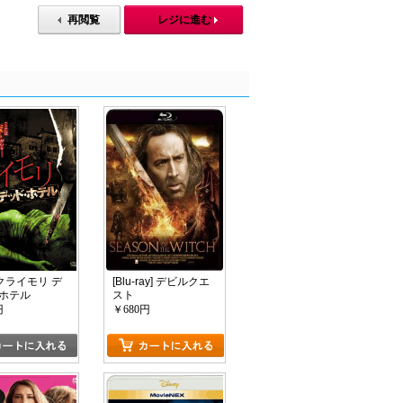
再閲覧
レジに進む
]クライモリ デ
[Blu-ray] デビルクエ
ホテル
スト
円
￥680円