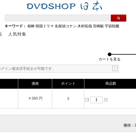
キーワード：
相棒
韓国ドラマ
名探偵コナン
木村拓哉
宮崎駿
宇宙戦艦
品
人気特集
カートを見る
ログイン後決済手続きが可能です。
価格
ポイント
商品数
￥380 円
3
獲得：