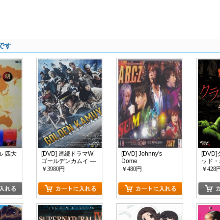
です
ル 四大
[DVD] 連続ドラマW
[DVD] Johnny's
[DVD
ゴールデンカムイ ―
Dome
ッド・
北海道刺青囚人争奪
Theatre~SUMMARY2012~
￥3980円
￥480円
￥428
編―
A.B.C-Z