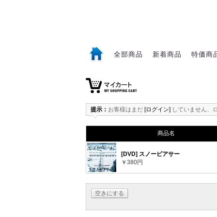
全部商品
新着商品
特価商
1
提示：
お客様はまだ
[ログイン]
していません、
商品名
[DVD] スノーピアサー
￥380円
空きにする