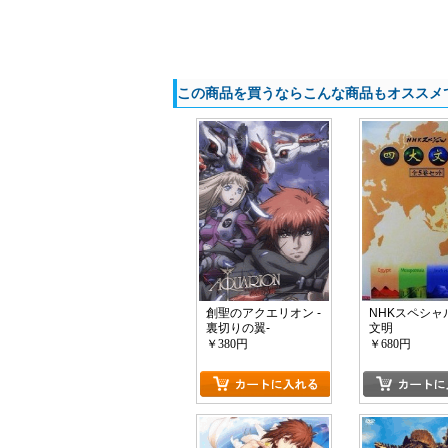
この商品を買うならこんな商品もオススメ
創聖のアクエリオン -
NHKスペシャ
裏切りの翼-
文明
￥380円
￥680円
カートに入れる