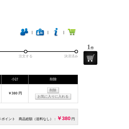
|
|
|
1
件
注文する
決済済み
小計
削除
削除
￥380 円
お気に入りに入れる
￥380
3 ポイント 商品総額（送料なし）：
円