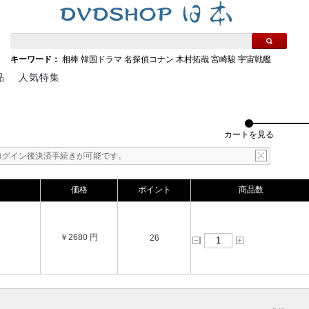
キーワード：
相棒
韓国ドラマ
名探偵コナン
木村拓哉
宮崎駿
宇宙戦艦
品
人気特集
カートを見る
ログイン後決済手続きが可能です。
価格
ポイント
商品数
￥2680 円
26