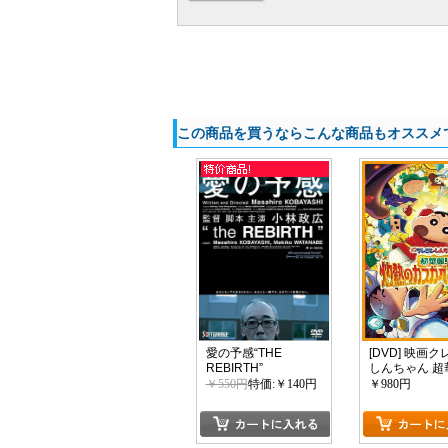
この商品を買うならこんな商品もオススメ
愛の予感“THE
[DVD] 映画
REBIRTH”
しんちゃん 超
灼熱のカスカ
￥550円
特価:￥140円
￥980円
サーズ
カートに入れる