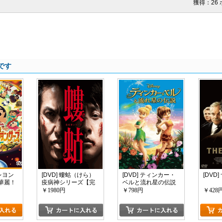
獲得：26
です
クレヨン
[DVD] 螻蛄（けら）
[DVD] ティンカー・
[DVD
華麗！
疫病神シリーズ【完
ベルと流れ星の伝説
ベダン
全版】(初回生産限定
￥1980円
￥798円
￥428
版)