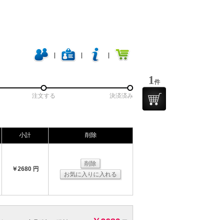
|
|
|
1
件
注文する
決済済み
小計
削除
削除
￥2680 円
お気に入りに入れる