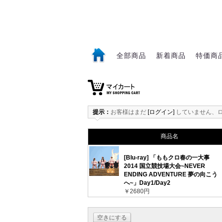
全部商品
新着商品
特価商
1
提示：
お客様はまだ
[ログイン]
していません、
商品名
[Blu-ray] 「ももクロ春の一大事
2014 国立競技場大会~NEVER
ENDING ADVENTURE 夢の向こう
へ~」Day1/Day2
￥2680円
空きにする