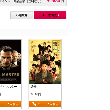
￥2680
 ポイント 商品総額（送料なし）：
円
再閲覧
レジに進む
] ザ・マスター
憑神
円
￥598円