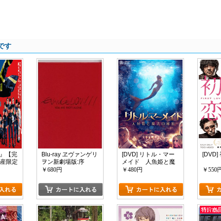
です
AT』【完
Blu-ray ヱヴァンゲリ
[DVD] リトル・マー
[DVD]
生産限定
ヲン新劇場版:序
メイド 人魚姫と魔
(EVANGELION:1.11)
法の秘密
￥680円
￥480円
￥550