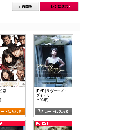
再閲覧
レジに進む
 初恋
[DVD] ラヴァーズ・
ダイアリー
円
￥398円