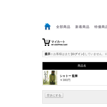
全部商品
新着商品
特価商
1
提示：
お客様はまだ
[ログイン]
していません、
商品名
シャトー 監禁
￥380円
空きにする