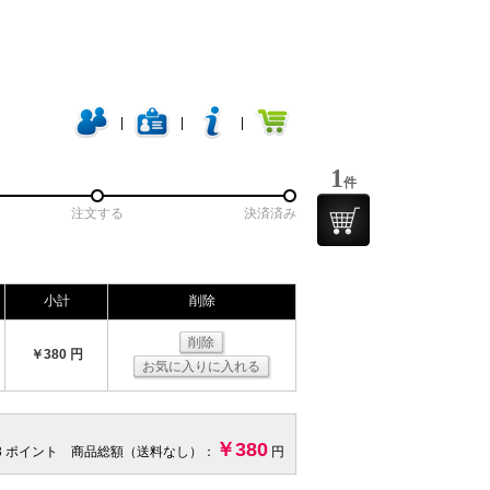
|
|
|
1
件
注文する
決済済み
小計
削除
削除
￥380 円
お気に入りに入れる
￥380
3 ポイント 商品総額（送料なし）：
円