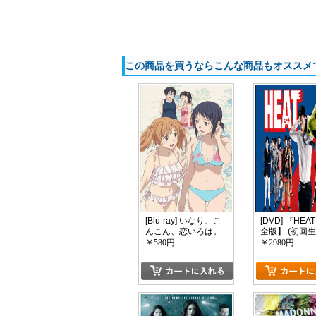
この商品を買うならこんな商品もオススメ
[Blu-ray] いなり、こ
[DVD] 『HE
んこん、恋いろは。
全版】 (初回
第3巻
版)
￥580円
￥2980円
カートに入れる