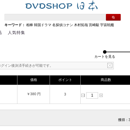
キーワード：
相棒
韓国ドラマ
名探偵コナン
木村拓哉
宮崎駿
宇宙戦艦
品
人気特集
カートを見る
ログイン後決済手続きが可能です。
価格
ポイント
商品数
￥380 円
3
獲得：