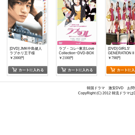
[DVD] JMK中島健人
ラブ・コレ~東京Love
[DVD] GIRLS'
ラブホリ王子様
Collection~DVD-BOX
GENERATION II
~Girls & Peace~
￥2000円
￥2100円
￥798円
韓国ドラマ
激安DVD
お問
CopyRight (C) 2012
韓流ドラマはDV