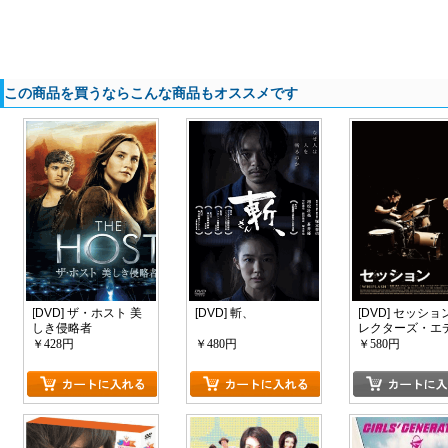
この商品を買うならこんな商品もオススメです
[DVD] ザ・ホスト 美
[DVD] 斬、
[DVD] セッショ
しき侵略者
レクターズ・エ
ション
￥428円
￥480円
￥580円