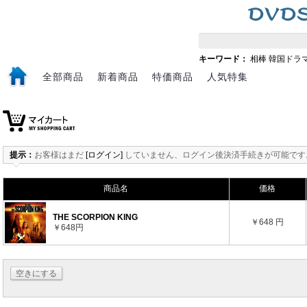
キーワード：
相棒
韓国ドラ
全部商品
新着商品
特価商品
人気特集
提示：
お客様はまだ
[ログイン]
していません、ログイン後決済手続きが可能です
商品名
価格
THE SCORPION KING
￥648 円
￥648円
空きにする