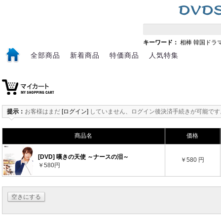
キーワード：
相棒
韓国ドラ
全部商品
新着商品
特価商品
人気特集
提示：
お客様はまだ
[ログイン]
していません、ログイン後決済手続きが可能です
商品名
価格
[DVD] 嘆きの天使 ～ナースの泪～
￥580 円
￥580円
空きにする