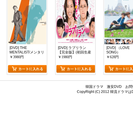
[DVD] THE
[DVD] ラブリラン
[DVD] （LOVE
MENTALIST/メンタリ
【完全版】(初回生産
SONG）
スト DVD-BOX シー
限定版)
￥3980円
￥1980円
￥628円
ズン 5
韓国ドラマ
激安DVD
お問
CopyRight (C) 2012
韓流ドラマはDV