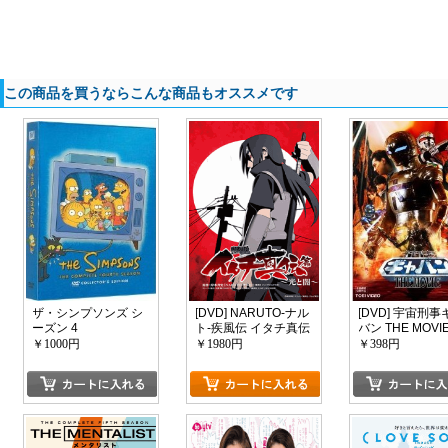
この商品を買うならこんな商品もオススメです
ザ・シンプソンズ シ
[DVD] NARUTO-ナル
[DVD] 宇宙刑事
ーズン 4
ト-疾風伝 イタチ真伝
バン THE MOVI
篇～光と闇～
￥1000円
￥1980円
￥398円