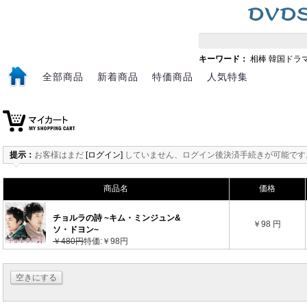
キーワード：
相棒
韓国ドラ
全部商品
新着商品
特価商品
人気特集
提示：
お客様はまだ
[ログイン]
していません、ログイン後決済手続きが可能です
商品名
価格
チョルラの詩 ~キム・ミンジュン&
￥98 円
ソ・ドヨン~
￥480円
特価:￥98円
空きにする