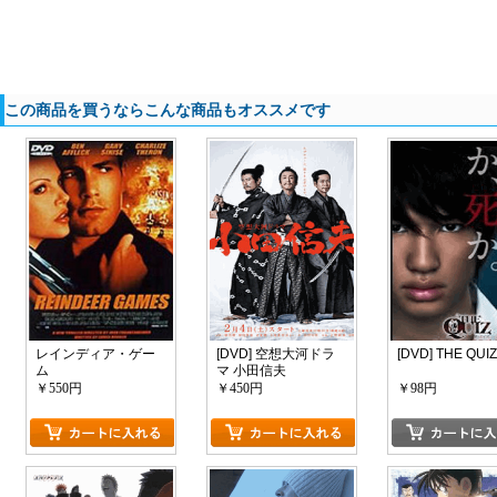
この商品を買うならこんな商品もオススメです
レインディア・ゲー
[DVD] 空想大河ドラ
[DVD] THE QUI
ム
マ 小田信夫
￥550円
￥450円
￥98円