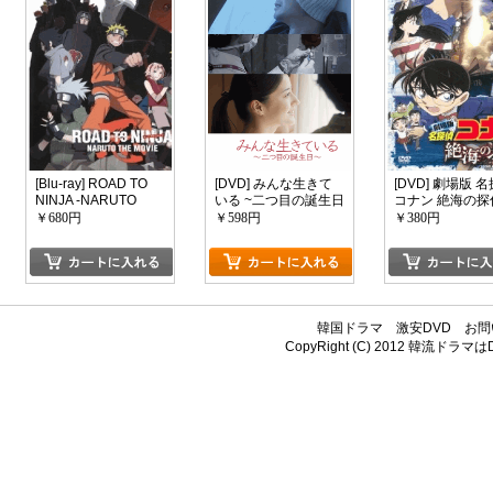
[Blu-ray] ROAD TO
[DVD] みんな生きて
[DVD] 劇場版 
NINJA -NARUTO
いる ~二つ目の誕生日
コナン 絶海の探偵
THE MOVIE-
~
￥680円
￥598円
￥380円
韓国ドラマ
激安DVD
お問
CopyRight (C) 2012
韓流ドラマはDV