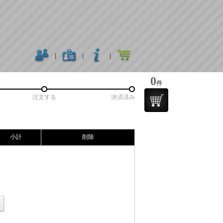
|
|
|
0
件
注文する
決済済み
小計
削除