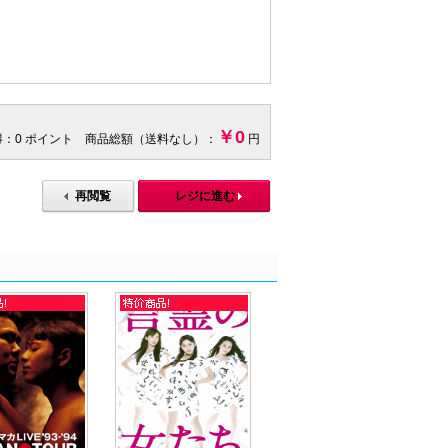
￥0
得：0 ポイント 商品総額（送料なし）：
円
再閲覧
レジに進む