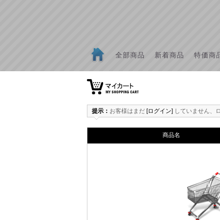
全部商品
新着商品
特価商
0
提示：
お客様はまだ
[ログイン]
していません、
商品名