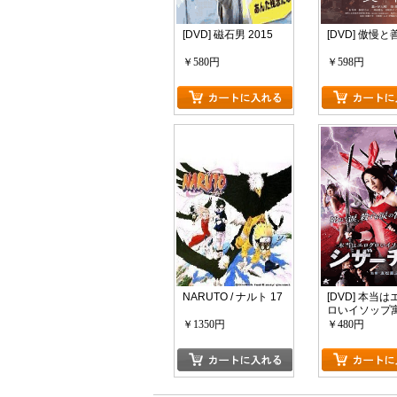
[DVD] 磁石男 2015
[DVD] 傲慢と
￥580円
￥598円
カートに入れる
NARUTO / ナルト 17
[DVD] 本当
ロいイソップ寓
ザーチンＰ
￥1350円
￥480円
カートに入れる