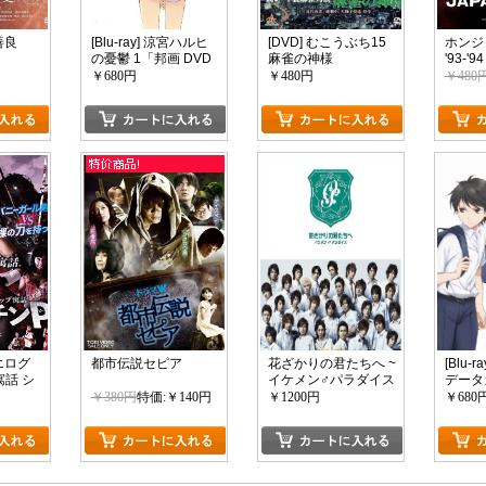
善良
[Blu-ray] 涼宮ハルヒ
[DVD] むこうぶち15
ホンジ
の憂鬱 1「邦画 DVD
麻雀の神様
'93-'
アニメ」
TOUR
￥680円
￥480円
￥480
はエログ
都市伝説セピア
花ざかりの君たちへ ~
[Blu-
話 シ
イケメン♂パラダイス
データ
~
￥380円
特価:￥140円
￥1200円
￥680