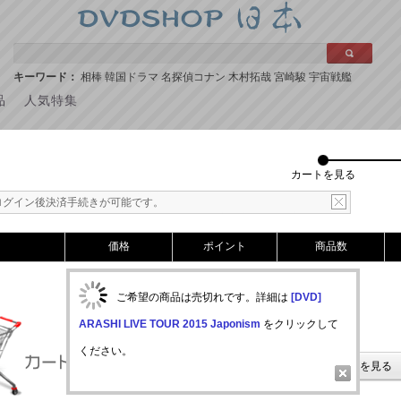
キーワード：
相棒
韓国ドラマ
名探偵コナン
木村拓哉
宮崎駿
宇宙戦艦
品
人気特集
カートを見る
ログイン後決済手続きが可能です。
価格
ポイント
商品数
ご希望の商品は売切れです。詳細は
[DVD]
ARASHI LIVE TOUR 2015 Japonism
をクリックして
ください。
商品を選ぶ
注文を見る