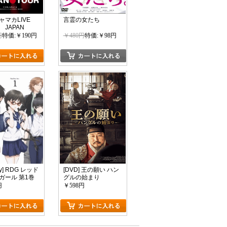
ャマカLIVE
言霊の女たち
94 JAPAN
円
特価:￥190円
￥480円
特価:￥98円
ray] RDG レッド
[DVD] 王の願い ハン
ガール 第1巻
グルの始まり
円
￥598円