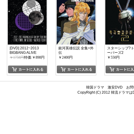
[DVD] 2012~2013
銀河英雄伝説 全集+外
スターシップ?
BIGBANG ALIVE
伝
ーパーズ2
GALAXY TOUR DVD
￥1758円
特価:￥898円
￥2400円
￥550円
[THE FINAL IN
SEOUL & WORLD
TOUR]
韓国ドラマ
激安DVD
お問
CopyRight (C) 2012
韓流ドラマはDV