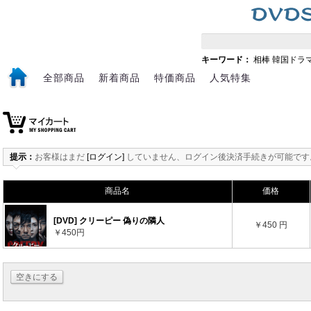
キーワード：
相棒
韓国ドラ
全部商品
新着商品
特価商品
人気特集
提示：
お客様はまだ
[ログイン]
していません、ログイン後決済手続きが可能です
商品名
価格
[DVD] クリーピー 偽りの隣人
￥450 円
￥450円
空きにする