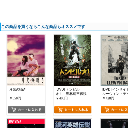
この商品を買うならこんな商品もオススメです
月光の囁き
[DVD] トンビル
[DVD] インサイ
オ！ 密林覇王伝説
ルーウィン・デ
ィス 名もなき男
￥550円
￥480円
￥428円