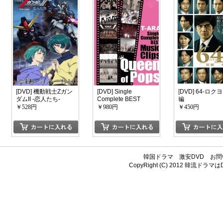
[DVD] 機動戦士Zガン
[DVD] Single
[DVD] 64-ロク
ダムII -恋人たち-
Complete BEST
編
Music Clips 「Queen
￥528円
￥980円
￥450円
of Pops」
韓国ドラマ
激安DVD
お問
CopyRight (C) 2012
韓流ドラマはDV