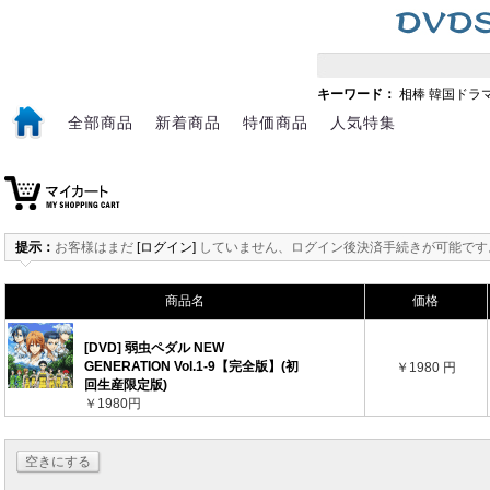
キーワード：
相棒
韓国ドラ
全部商品
新着商品
特価商品
人気特集
提示：
お客様はまだ
[ログイン]
していません、ログイン後決済手続きが可能です
商品名
価格
[DVD] 弱虫ペダル NEW
GENERATION Vol.1-9【完全版】(初
￥1980 円
回生産限定版)
￥1980円
空きにする