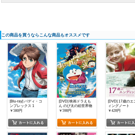
この商品を買うならこんな商品もオススメです
[Blu-ray] バディ・コ
[DVD] 映画ドラえも
[DVD] 17歳の
ンプレックス 1
ん のび太の絵世界物
ィングノート
語
￥580円
￥598円
￥428円