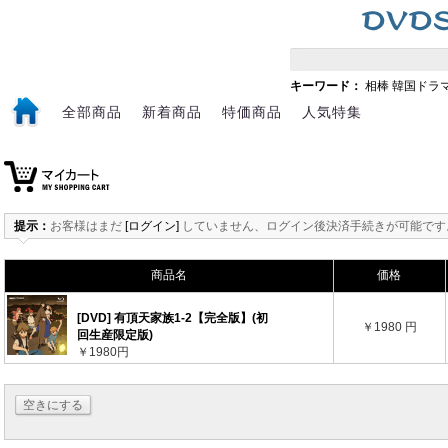
キーワード：
相棒
韓国ドラ
全部商品
新着商品
特価商品
人気特集
提示：
お客様はまだ
[ログイン]
していません、ログイン後決済手続きが可能です
商品名
価格
[DVD] 有頂天家族1-2【完全版】(初
￥1980 円
回生産限定版)
￥1980円
空きにする