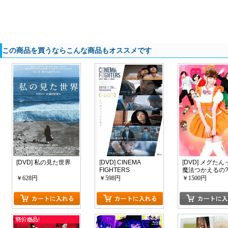
この商品を買うならこんな商品もオススメです
[DVD] 私の見た世界
[DVD] CINEMA
[DVD] メグたん
FIGHTERS
魔法つかえるの
￥628円
￥598円
￥1500円