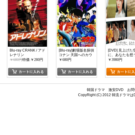
Blu-ray CRANK / アド
[Blu-ray]劇場版名探偵
[DVD] 見上げた
レナリン
コナン 天国へのカウ
に、あなたを想
ントダウン「邦画
￥680円
特価:￥280円
￥680円
￥3980円
DVD キッズ・ファミ
リー」
韓国ドラマ
激安DVD
お問
CopyRight (C) 2012
韓流ドラマはDV