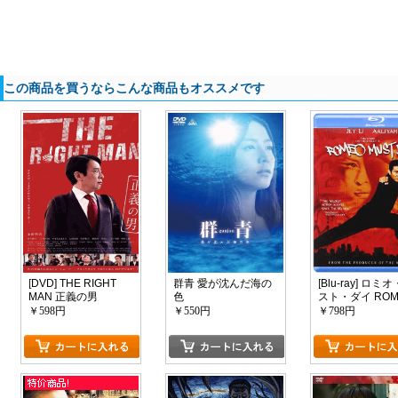
この商品を買うならこんな商品もオススメです
[DVD] THE RIGHT
群青 愛が沈んだ海の
[Blu-ray] ロミ
MAN 正義の男
色
スト・ダイ ROM
MUST DIE
￥598円
￥550円
￥798円