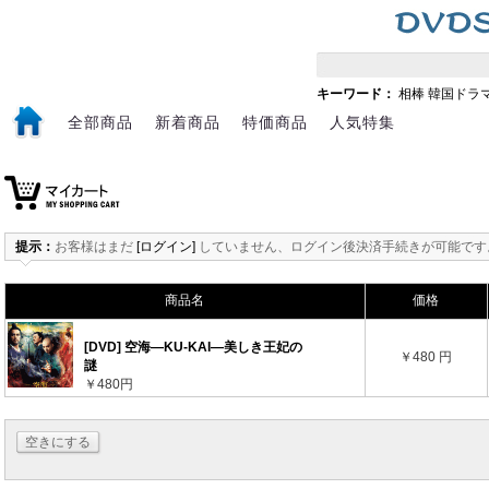
キーワード：
相棒
韓国ドラ
全部商品
新着商品
特価商品
人気特集
提示：
お客様はまだ
[ログイン]
していません、ログイン後決済手続きが可能です
商品名
価格
[DVD] 空海―KU-KAI―美しき王妃の
￥480 円
謎
￥480円
空きにする