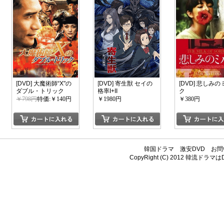
[DVD] 大魔術師“X"の
[DVD] 寄生獣 セイの
[DVD] 悲しみの
ダブル・トリック
格率I+II
ク
￥798円
特価:￥140円
￥1980円
￥380円
韓国ドラマ
激安DVD
お問
CopyRight (C) 2012
韓流ドラマはDV