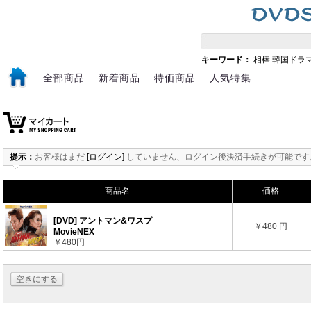
キーワード：
相棒
韓国ドラ
全部商品
新着商品
特価商品
人気特集
提示：
お客様はまだ
[ログイン]
していません、ログイン後決済手続きが可能です
商品名
価格
[DVD] アントマン&ワスプ
￥480 円
MovieNEX
￥480円
空きにする