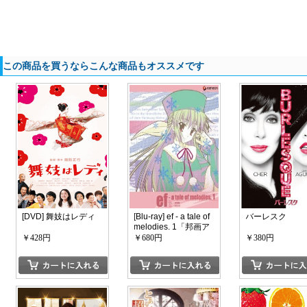
この商品を買うならこんな商品もオススメです
[DVD] 舞妓はレディ
[Blu-ray] ef - a tale of
バーレスク
melodies. 1「邦画ア
ニメ」
￥428円
￥680円
￥380円