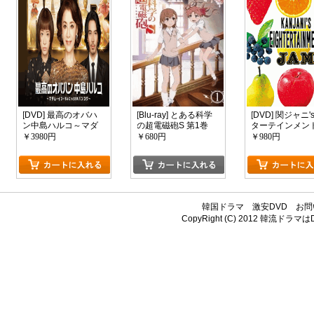
[DVD] 最高のオバハ
[Blu-ray] とある科学
[DVD] 関ジャニ
ン中島ハルコ～マダ
の超電磁砲S 第1巻
ターテインメント
ム・イン・ちょこっ
ャム
￥3980円
￥680円
￥980円
とだけバンコク～
韓国ドラマ
激安DVD
お問
CopyRight (C) 2012
韓流ドラマはDV