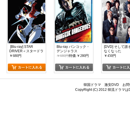
[Blu-ray] STAR
Blu-ray バンコック・
[DVD] そして誰
DRIVER＜スタードラ
デンジャラス
なくなった
イバー＞輝きのタク
￥680円
￥680円
特価:￥280円
￥450円
ト 4
韓国ドラマ
激安DVD
お問
CopyRight (C) 2012
韓流ドラマはDV