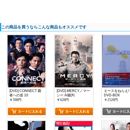
この商品を買うならこんな商品もオススメです
[DVD] CONNECT 覇
[DVD] MERCY／マー
エースをねらえ!
者への道 10
シー AI裁判
DVD-BOX
￥598円
￥628円
￥2520円