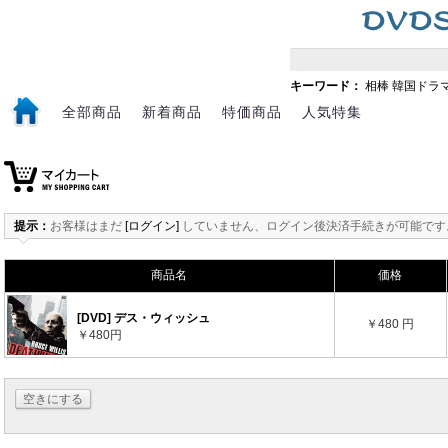
キーワード：
相棒
韓国ドラ
全部商品
新着商品
特価商品
人気特集
提示：
お客様はまだ
[ログイン]
していません、ログイン後決済手続きが可能です
商品名
価格
[DVD] デス・ウィッシュ
￥480 円
￥480円
空きにする