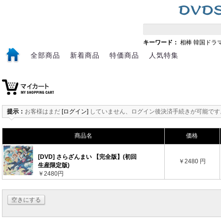
キーワード：
相棒
韓国ドラ
全部商品
新着商品
特価商品
人気特集
提示：
お客様はまだ
[ログイン]
していません、ログイン後決済手続きが可能です
商品名
価格
[DVD] さらざんまい 【完全版】(初回
￥2480 円
生産限定版)
￥2480円
空きにする