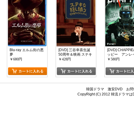
Blu-ray エルム街の悪
[DVD] 三谷幸喜生誕
[DVD] CHAPPI
夢
50周年＆映画 ステキ
ッピー アンレ
な金縛り公開記念 ス
ッド・バージョ
￥680円
￥428円
￥580円
テキな隠し撮り 完全
無欠のコンシェルジ
ュ
韓国ドラマ
激安DVD
お問
CopyRight (C) 2012
韓流ドラマはDV