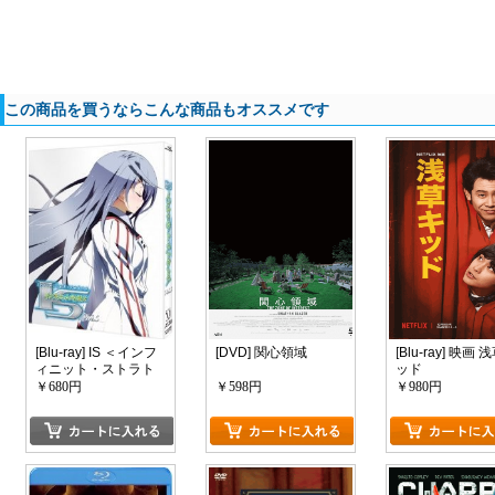
この商品を買うならこんな商品もオススメです
[Blu-ray] IS ＜インフ
[DVD] 関心領域
[Blu-ray] 映画
ィニット・ストラト
ッド
ス＞ 第5巻
￥680円
￥598円
￥980円