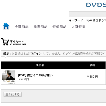
キーワード：
相棒
韓国ドラ
全部商品
新着商品
特価商品
人気特集
提示：
お客様はまだ
[ログイン]
していません、ログイン後決済手続きが可能です
商品名
価格
[DVD] 僕はイエス様が嫌い
￥480 円
￥480円
空きにする