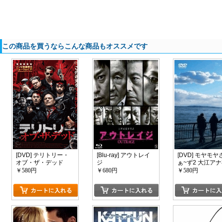
この商品を買うならこんな商品もオススメです
[DVD] テリトリー・
[Blu-ray] アウトレイ
[DVD] モヤモヤ
オブ・ザ・デッド
ジ
ぁ~ず2 大江ア
記念スペシャル 
￥580円
￥680円
￥580円
&ニューヨーク 
レクターズ・カ
版