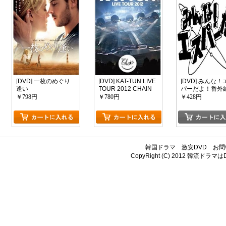
[DVD] 一枚のめぐり
[DVD] KAT-TUN LIVE
[DVD] みんな！
逢い
TOUR 2012 CHAIN
パーだよ！番外
at TOKYO DOME「邦
エスパー、都へ
￥798円
￥780円
￥428円
画 DVD 音楽」
～
韓国ドラマ
激安DVD
お問
CopyRight (C) 2012
韓流ドラマはDV