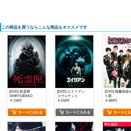
この商品を買うならこんな商品もオススメです
[DVD] 死霊匣
[DVD] エイリアン
[DVD] 桜蘭高校
SHIRYOBAKO
コヴェナント
ト部
￥550円
￥450円
￥480円