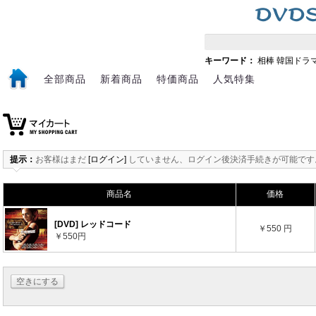
キーワード：
相棒
韓国ドラ
全部商品
新着商品
特価商品
人気特集
提示：
お客様はまだ
[ログイン]
していません、ログイン後決済手続きが可能です
商品名
価格
[DVD] レッドコード
￥550 円
￥550円
空きにする