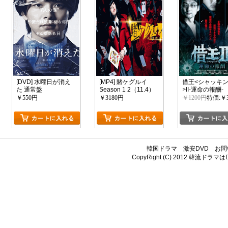
[DVD] 水曜日が消え
[MP4] 賭ケグルイ
借王<シャッキ
た 通常盤
Season 1 2（11.4）
>II-運命の報酬-
￥550円
￥3180円
￥1200円
特価:￥
韓国ドラマ
激安DVD
お問
CopyRight (C) 2012
韓流ドラマはDV