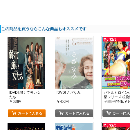
この商品を買うならこんな商品もオススメです
[DVD] 弱くて強い女
[DVD] さざなみ
バトルヒロイン
たち
部シリーズ 植物
ビラビランVS
￥598円
￥450円
￥380円
特価:￥1
刑事ビジョリン