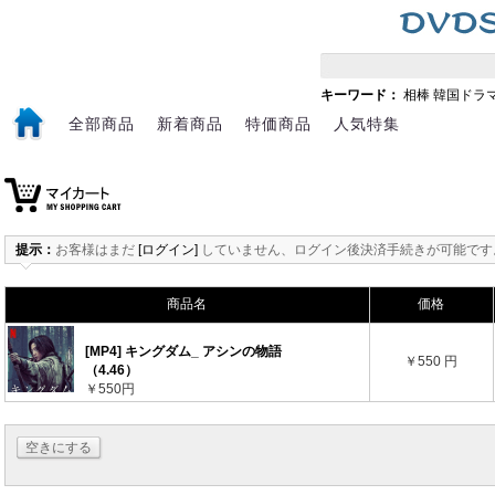
キーワード：
相棒
韓国ドラ
全部商品
新着商品
特価商品
人気特集
提示：
お客様はまだ
[ログイン]
していません、ログイン後決済手続きが可能です
商品名
価格
[MP4] キングダム_ アシンの物語
￥550 円
（4.46）
￥550円
空きにする