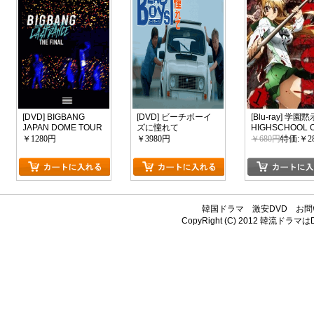
[DVD] BIGBANG
[DVD] ビーチボーイ
[Blu-ray] 学園
JAPAN DOME TOUR
ズに憧れて
HIGHSCHOOL 
2017 -LAST DANCE-
THE DEAD 1
￥1280円
￥3980円
￥680円
特価:￥2
: THE FINAL
韓国ドラマ
激安DVD
お問
CopyRight (C) 2012
韓流ドラマはDV