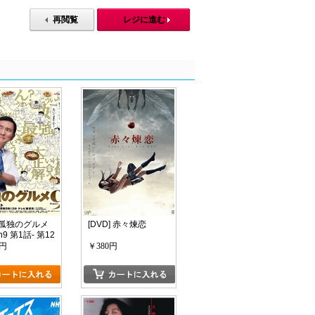
再閲覧
レジに進む
] 孤独のグルメ
[DVD] 赤々煉恋
n9 第1話- 第12
0円
￥380円