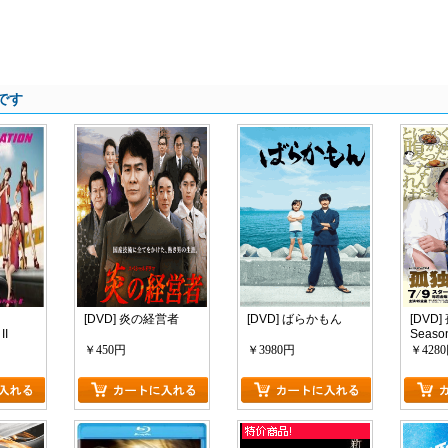
です
[DVD] 炎の経営者
[DVD] ばらかもん
[DVD
II
Seaso
e~
話
￥450円
￥3980円
￥428