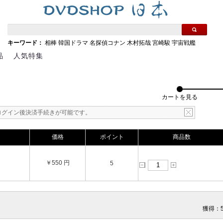
キーワード：
相棒
韓国ドラマ
名探偵コナン
木村拓哉
宮崎駿
宇宙戦艦
品
人気特集
カートを見る
ログイン後決済手続きが可能です。
価格
ポイント
商品数
￥550 円
5
獲得：