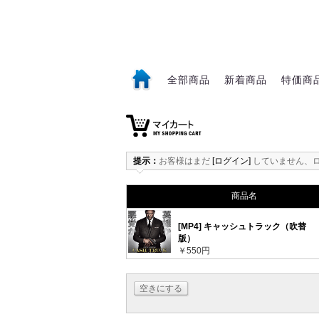
全部商品
新着商品
特価商
1
提示：
お客様はまだ
[ログイン]
していません、
商品名
[MP4] キャッシュトラック（吹替
版）
￥550円
空きにする