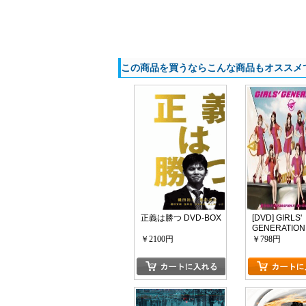
この商品を買うならこんな商品もオススメ
正義は勝つ DVD-BOX
[DVD] GIRLS'
GENERATION 
~Girls & Peac
￥2100円
￥798円
カートに入れる