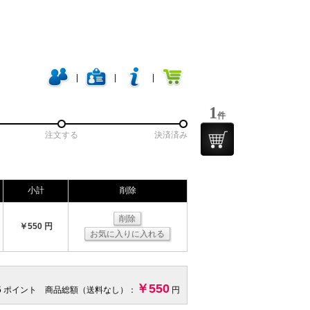
|
|
|
1
件
注文する
決済済み
小計
削除
削除
￥550 円
お気に入りに入れる
￥550
5 ポイント 商品総額（送料なし）：
円