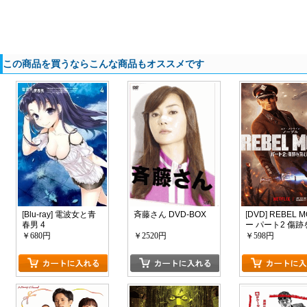
この商品を買うならこんな商品もオススメです
[Blu-ray] 電波女と青
斉藤さん DVD-BOX
[DVD] REBEL 
春男 4
ー パート2 傷跡
む者
￥680円
￥2520円
￥598円