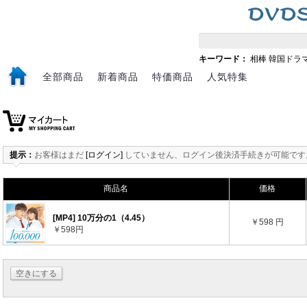
キーワード：
相棒
韓国ドラ
全部商品
新着商品
特価商品
人気特集
提示：
お客様はまだ
[ログイン]
していません、ログイン後決済手続きが可能です
商品名
価格
[MP4] 10万分の1（4.45）
￥598 円
￥598円
空きにする