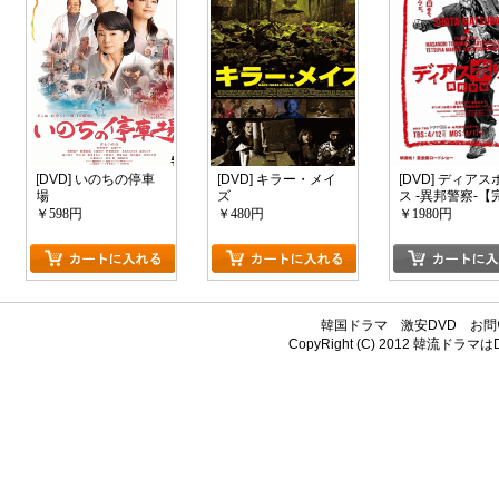
[DVD] いのちの停車
[DVD] キラー・メイ
[DVD] ディアス
場
ズ
ス -異邦警察-【
版】(初回生産限
￥598円
￥480円
￥1980円
韓国ドラマ
激安DVD
お問
CopyRight (C) 2012
韓流ドラマはDV