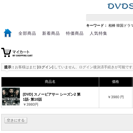
キーワード：
相棒
韓国ドラ
全部商品
新着商品
特価商品
人気特集
提示：
お客様はまだ
[ログイン]
していません、ログイン後決済手続きが可能です
商品名
価格
[DVD] スノーピアサー シーズン2 第
￥3980 円
1話- 第10話
￥3980円
空きにする