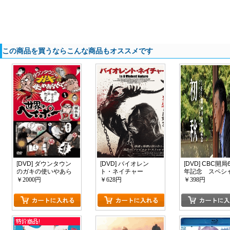
この商品を買うならこんな商品もオススメです
[DVD] ダウンタウン
[DVD] バイオレン
[DVD] CBC開局
のガキの使いやあら
ト・ネイチャー
年記念 スペシ
へんで!! 世界のヘイポ
ドラマ 初秋
￥2000円
￥628円
￥398円
ー 傑作集1-5