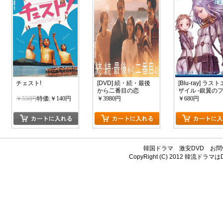
チェスト!
[DVD] 続・続・最後
[Blu-ray] ラス
から二番目の恋
ザイル -銀翼の
ム- No.05
￥550円
特価:￥140円
￥3980円
￥680円
韓国ドラマ
激安DVD
お問
CopyRight (C) 2012
韓流ドラマはDV