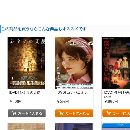
この商品を買うならこんな商品もオススメです
[DVD] シネマの天使
[DVD] コンパニオン
[DVD] 僕だけが
い街
￥450円
￥598円
￥3980円