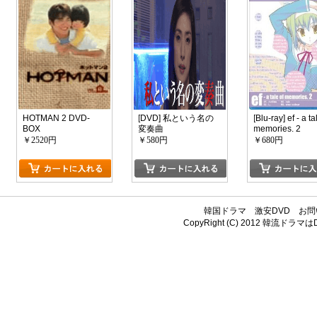
HOTMAN 2 DVD-
[DVD] 私という名の
[Blu-ray] ef - a ta
BOX
変奏曲
memories. 2
￥2520円
￥580円
￥680円
韓国ドラマ
激安DVD
お問
CopyRight (C) 2012
韓流ドラマはDV