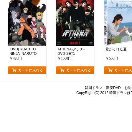
[DVD] ROAD TO
ATHENA-アテナ-
君がくれた夏
NINJA -NARUTO
DVD-SET1
THE MOVIE-
￥428円
￥1500円
￥550円
韓国ドラマ
激安DVD
お問
CopyRight (C) 2012
韓流ドラマはDV