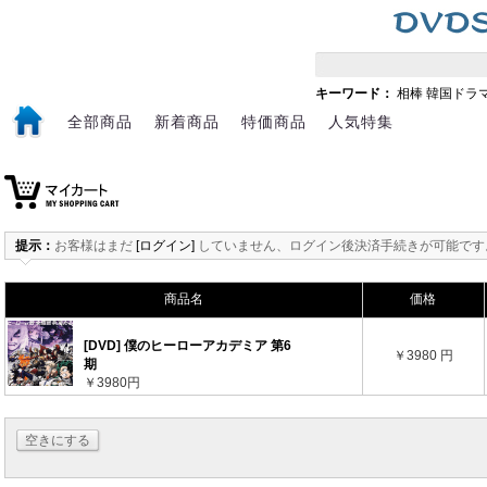
キーワード：
相棒
韓国ドラ
全部商品
新着商品
特価商品
人気特集
提示：
お客様はまだ
[ログイン]
していません、ログイン後決済手続きが可能です
商品名
価格
[DVD] 僕のヒーローアカデミア 第6
￥3980 円
期
￥3980円
空きにする