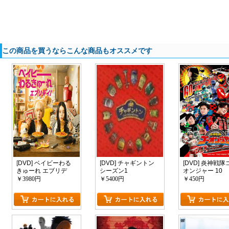
この商品を買うならこんな商品もオススメです
[DVD] ベイビーわる
[DVD] チャギントン
[DVD] 炎神戦隊
きゅーれ エブリデ
シーズン1
オンジャー 10
イ！
YEARS GRAND
￥3980円
￥5400円
￥450円