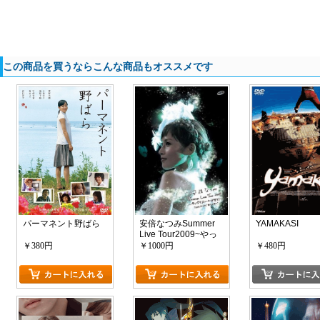
この商品を買うならこんな商品もオススメです
パーマネント野ばら
安倍なつみSummer
YAMAKASI
Live Tour2009~やっ
ぱりスニーカーがす
￥380円
￥1000円
￥480円
き!-Tour FINAL-“新た
な誓い”