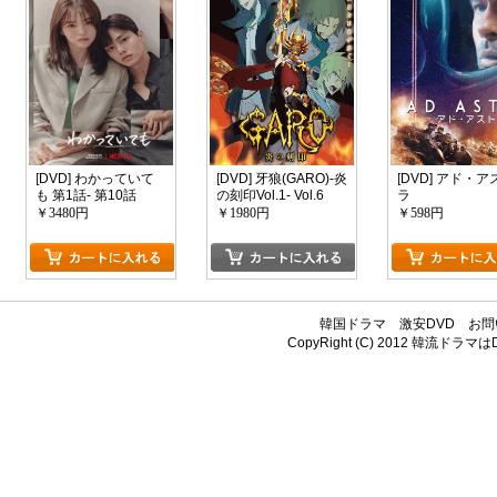
[DVD] わかっていて
[DVD] 牙狼(GARO)-炎
[DVD] アド・ア
も 第1話- 第10話
の刻印Vol.1- Vol.6
ラ
￥3480円
￥1980円
￥598円
韓国ドラマ
激安DVD
お問
CopyRight (C) 2012
韓流ドラマはDV