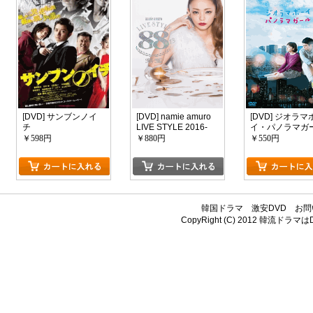
[DVD] サンブンノイ
[DVD] namie amuro
[DVD] ジオラマ
チ
LIVE STYLE 2016-
イ・パノラマガ
2017
￥598円
￥880円
￥550円
韓国ドラマ
激安DVD
お問
CopyRight (C) 2012
韓流ドラマはDV