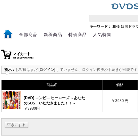
キーワード：
相棒
韓国ドラ
全部商品
新着商品
特価商品
人気特集
提示：
お客様はまだ
[ログイン]
していません、ログイン後決済手続きが可能です
商品名
価格
[DVD] コンビニ ヒーローズ ～あなた
￥3980 円
のSOS、いただきました！！～
￥3980円
空きにする