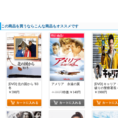
この商品を買うならこんな商品もオススメです
[DVD] 北の国から '83
アメリア 永遠の翼
[DVD] キャリア
冬
破りの警察署長
【完全版】(初
￥598円
￥380円
特価:￥140円
￥1980円
限定版)