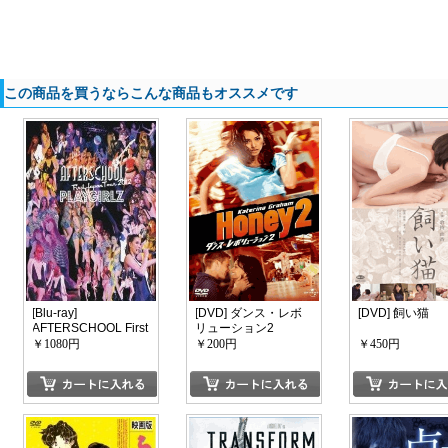
この商品を買うならこんな商品もオススメです
[Blu-ray]
[DVD] ダンス・レボ
[DVD] 飼い猫
AFTERSCHOOL First
リューション2
Japan Tour 2012 -
￥1080円
￥200円
￥450円
PLAYGIRLZ-