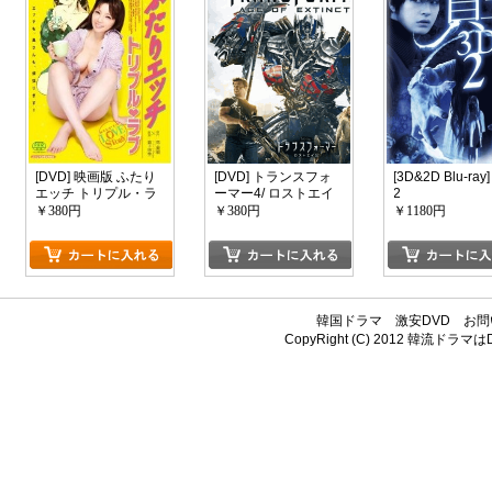
[DVD] 映画版 ふたり
[DVD] トランスフォ
[3D&2D Blu-ray
エッチ トリプル・ラ
ーマー4/ ロストエイ
2
ブ
ジ
￥380円
￥380円
￥1180円
韓国ドラマ
激安DVD
お問
CopyRight (C) 2012
韓流ドラマはDV