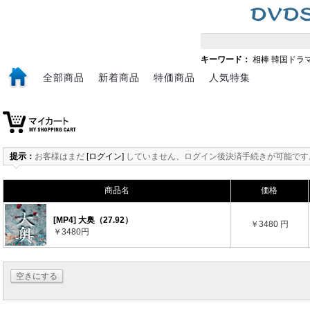
キーワード：
相棒
韓国ドラ
全部商品
新着商品
特価商品
人気特集
提示：
お客様はまだ
[ログイン]
していません、ログイン後決済手続きが可能です
商品名
価格
[MP4] 大奥（27.92）
￥3480 円
￥3480円
空きにする