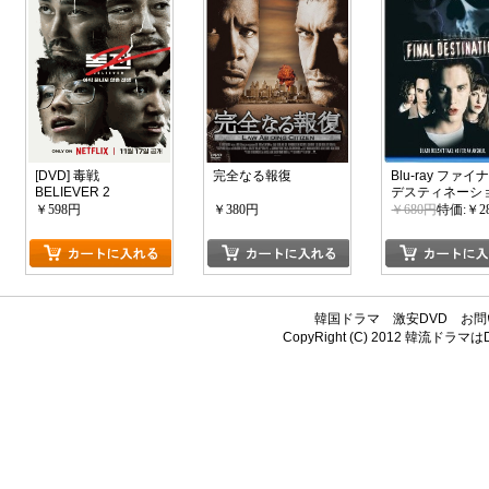
[DVD] 毒戦
完全なる報復
Blu-ray ファ
BELIEVER 2
デスティネーシ
￥598円
￥380円
￥680円
特価:￥2
韓国ドラマ
激安DVD
お問
CopyRight (C) 2012
韓流ドラマはDV