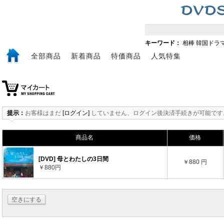
キーワード：
相棒
韓国ドラ
全部商品
新着商品
特価商品
人気特集
提示：
お客様はまだ
[ログイン]
していません、ログイン後決済手続きが可能です
商品名
価格
[DVD] 母とわたしの3日間
￥880 円
￥880円
空きにする