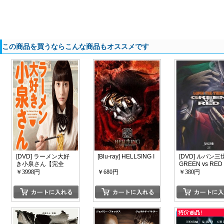
この商品を買うならこんな商品もオススメです
[DVD] ラーメン大好
[Blu-ray] HELLSING I
[DVD] ルパン三
き小泉さん【完全
GREEN vs RED
版】(初回生産限定版)
￥3998円
￥680円
￥380円