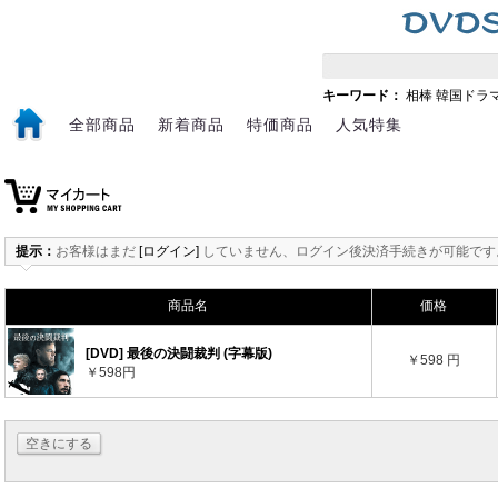
キーワード：
相棒
韓国ドラ
全部商品
新着商品
特価商品
人気特集
提示：
お客様はまだ
[ログイン]
していません、ログイン後決済手続きが可能です
商品名
価格
[DVD] 最後の決闘裁判 (字幕版)
￥598 円
￥598円
空きにする