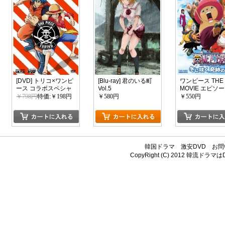
[DVD] トリコ×ワンピ
[Blu-ray] 君のいる町
ワンピース THE
ース コラボスペシャ
Vol.5
MOVIE エピソー
ル 完全版
ブ チョッパー+
￥798円
特価:￥198円
￥580円
￥550円
ス) 冬に咲く、
桜
韓国ドラマ
激安DVD
お問
CopyRight (C) 2012
韓流ドラマはDV