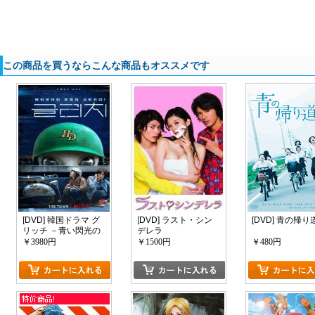
この商品を買うならこんな商品もオススメです
[DVD] 韓国ドラマ グ
[DVD] ラスト・シン
[DVD] 青の帰り
リッチ －青い閃光の
デレラ
記憶－
￥3980円
￥1500円
￥480円