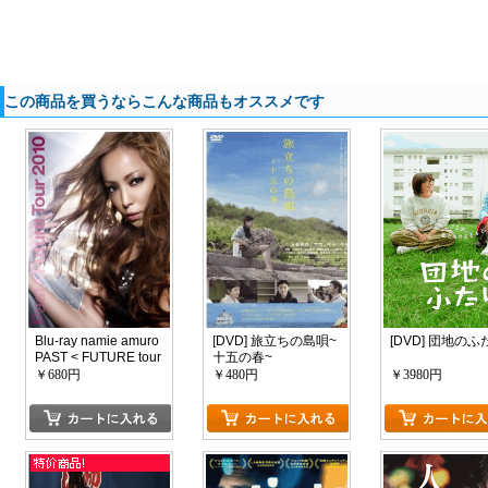
この商品を買うならこんな商品もオススメです
Blu-ray namie amuro
[DVD] 旅立ちの島唄~
[DVD] 団地のふ
PAST < FUTURE tour
十五の春~
2010
￥680円
￥480円
￥3980円