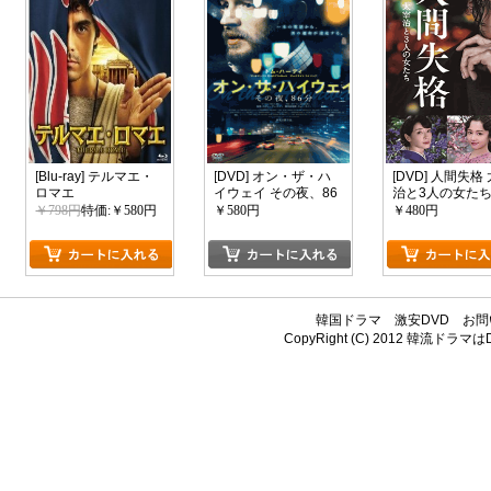
[Blu-ray] テルマエ・
[DVD] オン・ザ・ハ
[DVD] 人間失格
ロマエ
イウェイ その夜、86
治と3人の女た
分
￥798円
特価:￥580円
￥580円
￥480円
韓国ドラマ
激安DVD
お問
CopyRight (C) 2012
韓流ドラマはDV