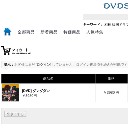
キーワード：
相棒
韓国ドラ
全部商品
新着商品
特価商品
人気特集
提示：
お客様はまだ
[ログイン]
していません、ログイン後決済手続きが可能です
商品名
価格
[DVD] ダンダダン
￥3980 円
￥3980円
空きにする