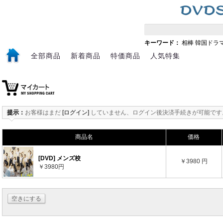
キーワード：
相棒
韓国ドラ
全部商品
新着商品
特価商品
人気特集
提示：
お客様はまだ
[ログイン]
していません、ログイン後決済手続きが可能です
商品名
価格
[DVD] メンズ校
￥3980 円
￥3980円
空きにする