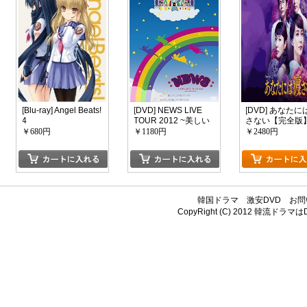
[Blu-ray] Angel Beats!
[DVD] NEWS LIVE
[DVD] あなたに
4
TOUR 2012 ~美しい
さない【完全版
恋にするよ~
回生産限定版)
￥680円
￥1180円
￥2480円
韓国ドラマ
激安DVD
お問
CopyRight (C) 2012
韓流ドラマはDV