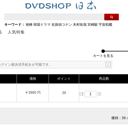
キーワード：
相棒
韓国ドラマ
名探偵コナン
木村拓哉
宮崎駿
宇宙戦艦
品
人気特集
カートを見る
ログイン後決済手続きが可能です。
価格
ポイント
商品数
￥3980 円
39
獲得：39