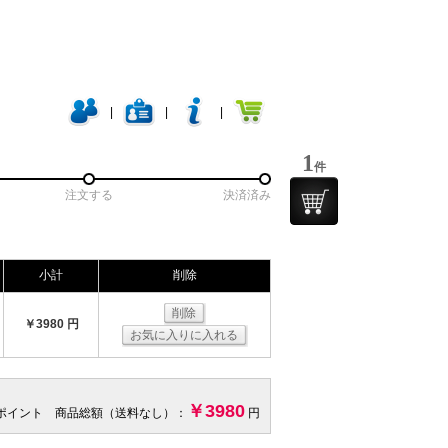
|
|
|
1
件
注文する
決済済み
小計
削除
削除
￥3980 円
お気に入りに入れる
￥3980
 ポイント 商品総額（送料なし）：
円