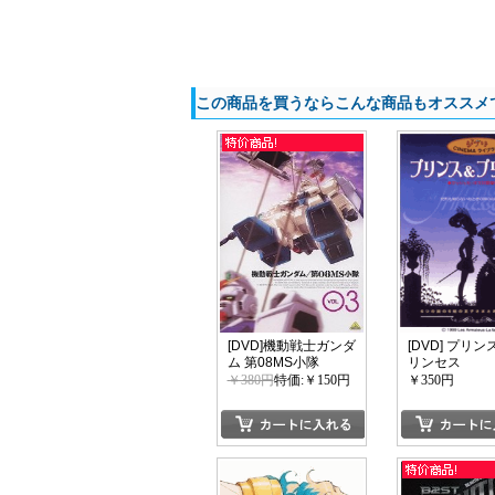
この商品を買うならこんな商品もオススメ
[DVD]機動戦士ガンダ
[DVD] プリンス
ム 第08MS小隊
リンセス
Vol.03「邦画 DVD ア
￥380円
特価:￥150円
￥350円
ニメ」
カートに入れる