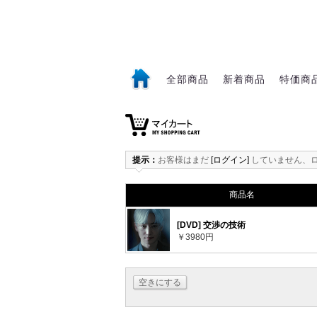
全部商品
新着商品
特価商
1
提示：
お客様はまだ
[ログイン]
していません、
商品名
[DVD] 交渉の技術
￥3980円
空きにする