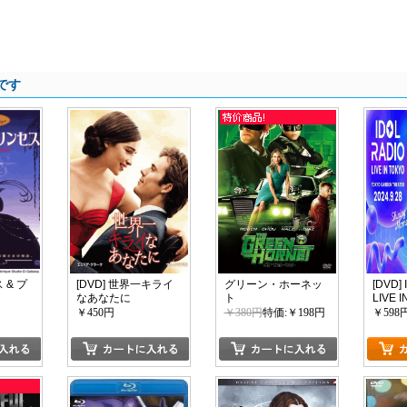
です
 & プ
[DVD] 世界一キライ
グリーン・ホーネッ
[DVD]
なあなたに
ト
LIVE 
Shinin
￥450円
￥380円
特価:￥198円
￥598
DAY L