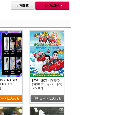
再閲覧
レジに進む
 IDOL RADIO
[DVD] 東野・岡村の
IN TOKYO
旅猿8 プライベートで
g Moments
ごめんなさい・・・
円
￥580円
IVE
グアム・スキューバ
ライセンス取得の旅
ハラハラ編