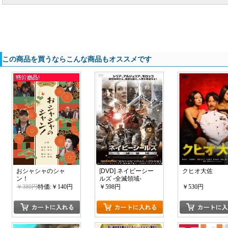
この商品を買うならこんな商品もオススメです
おシャシャのシャ
[DVD] ネイビーシー
クヒオ大佐
ン！
ルズ -全滅領域-
￥380円
特価:￥140円
￥598円
￥530円