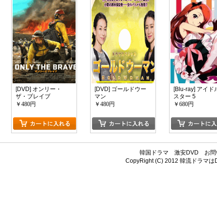
[DVD] オンリー・
[DVD] ゴールドウー
[Blu-ray] アイ
ザ・ブレイブ
マン
スター 5
￥480円
￥480円
￥680円
韓国ドラマ
激安DVD
お問
CopyRight (C) 2012
韓流ドラマはDV