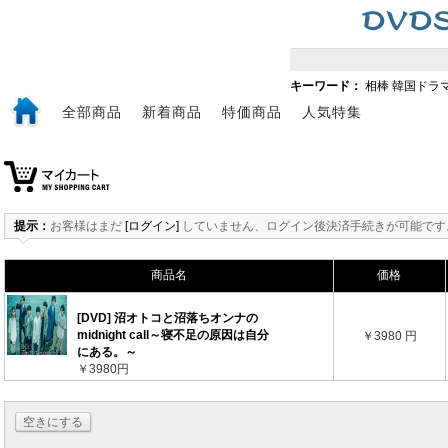
キーワード：
相棒
韓国ドラ
全部商品
新着商品
特価商品
人気特集
提示：
お客様はまだ
[ログイン]
していません、ログイン後決済手続きが可能です
商品名
価格
[DVD] 沼オトコと沼落ちオンナの
midnight call～寝不足の原因は自分
￥3980 円
にある。～
￥3980円
空きにする