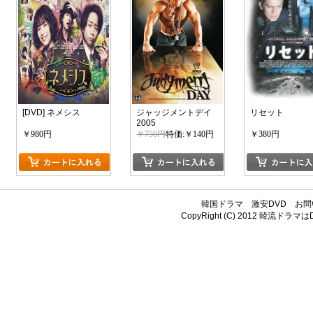
[DVD] ネメシス
ジャッジメントデイ
リセット
2005
￥980円
￥750円
特価:￥140円
￥380円
韓国ドラマ
激安DVD
お問
CopyRight (C) 2012
韓流ドラマはDV