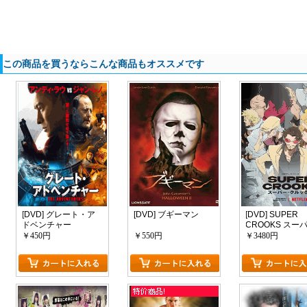
この商品を買うならこんな商品もオススメです
[DVD] グレート・ア
[DVD] ブギーマン
[DVD] SUPER
ドベンチャー
CROOKS スー
クルックス
￥450円
￥550円
￥3480円