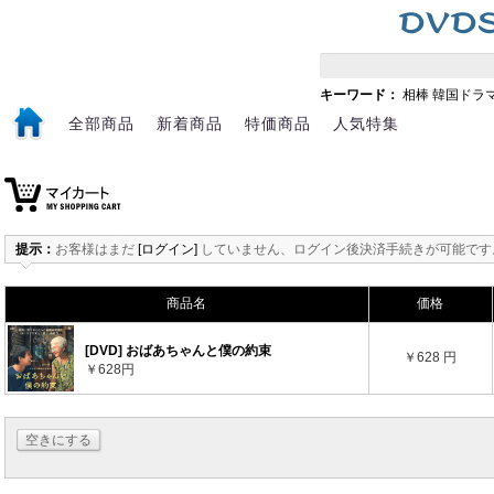
キーワード：
相棒
韓国ドラ
全部商品
新着商品
特価商品
人気特集
提示：
お客様はまだ
[ログイン]
していません、ログイン後決済手続きが可能です
商品名
価格
[DVD] おばあちゃんと僕の約束
￥628 円
￥628円
空きにする