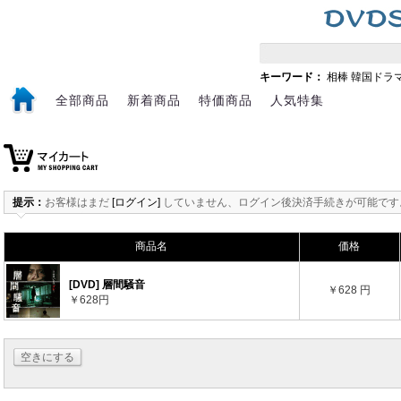
キーワード：
相棒
韓国ドラ
全部商品
新着商品
特価商品
人気特集
提示：
お客様はまだ
[ログイン]
していません、ログイン後決済手続きが可能です
商品名
価格
[DVD] 層間騒音
￥628 円
￥628円
空きにする