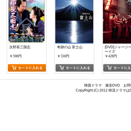
次郎長三国志
奇跡の山 富士山
[DVD]ジャージ
ーイズ
￥598円
￥550円
￥428円
韓国ドラマ
激安DVD
お問
CopyRight (C) 2012
韓流ドラマはDV