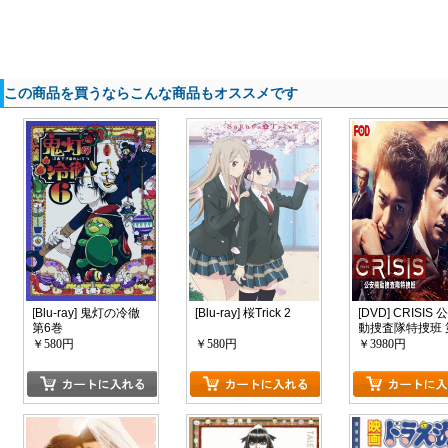
この商品を買うならこんな商品もオススメです
[Blu-ray] 鬼灯の冷徹
[Blu-ray] 桜Trick 2
[DVD] CRISIS
第6巻
動捜査隊特捜班 
話- 第10話
￥580円
￥580円
￥3980円