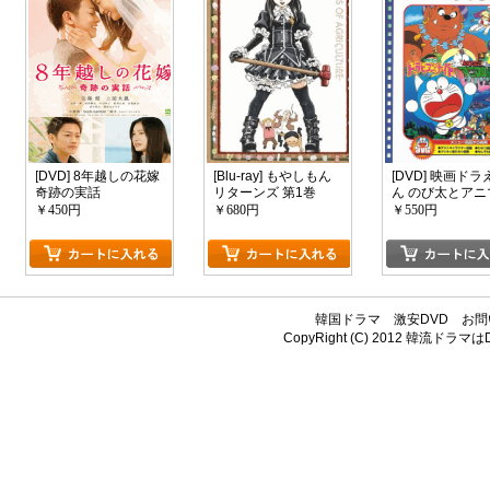
[DVD] 8年越しの花嫁
[Blu-ray] もやしもん
[DVD] 映画ドラ
奇跡の実話
リターンズ 第1巻
ん のび太とアニ
惑星
￥450円
￥680円
￥550円
韓国ドラマ
激安DVD
お問
CopyRight (C) 2012
韓流ドラマはDV