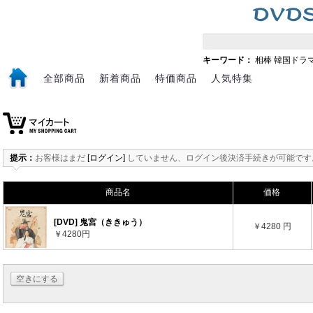
キーワード：
相棒
韓国ドラ
全部商品
新着商品
特価商品
人気特集
提示：
お客様はまだ
[ログイン]
していません、ログイン後決済手続きが可能です
商品名
価格
[DVD] 鬼宮（ききゅう）
￥4280 円
￥4280円
空きにする