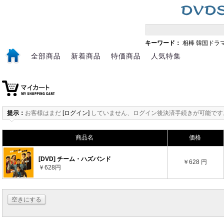
キーワード：
相棒
韓国ドラ
全部商品
新着商品
特価商品
人気特集
提示：
お客様はまだ
[ログイン]
していません、ログイン後決済手続きが可能です
商品名
価格
[DVD] チーム・ハズバンド
￥628 円
￥628円
空きにする