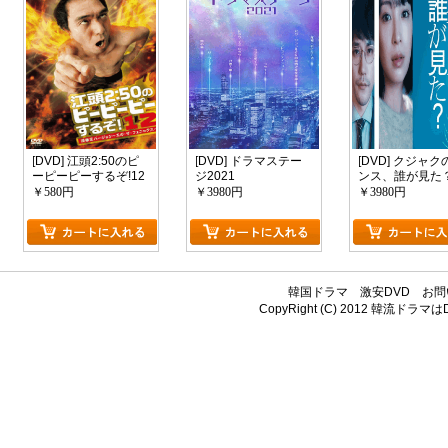
[DVD] 江頭2:50のピ
[DVD] ドラマステー
[DVD] クジャク
ーピーピーするぞ!12
ジ2021
ンス、誰が見た
逆修正バージョン~エ
￥580円
￥3980円
￥3980円
ガ・ザ・フェニック
ス~
韓国ドラマ
激安DVD
お問
CopyRight (C) 2012
韓流ドラマはDV