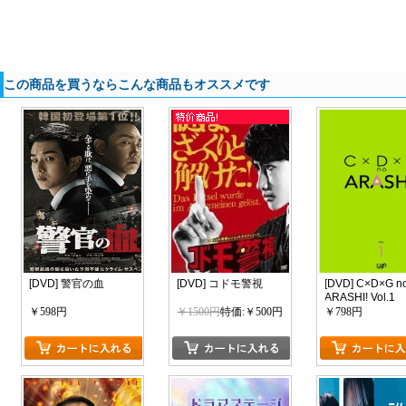
この商品を買うならこんな商品もオススメです
[DVD] 警官の血
[DVD] コドモ警視
[DVD] C×D×G n
ARASHI! Vol.1
￥598円
￥1500円
特価:￥500円
￥798円