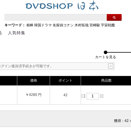
キーワード：
相棒
韓国ドラマ
名探偵コナン
木村拓哉
宮崎駿
宇宙戦艦
品
人気特集
カートを見る
ログイン後決済手続きが可能です。
価格
ポイント
商品数
￥4280 円
42
獲得：42