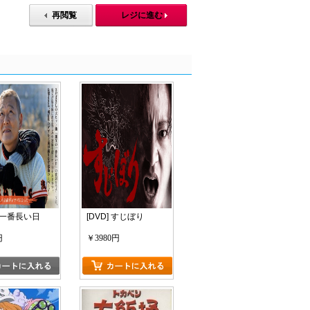
再閲覧
レジに進む
一番長い日
[DVD] すじぼり
円
￥3980円