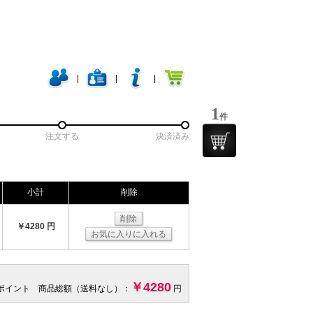
|
|
|
1
件
注文する
決済済み
小計
削除
削除
￥4280 円
お気に入りに入れる
￥4280
 ポイント 商品総額（送料なし）：
円