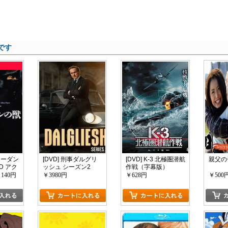
です
ォーダン
[DVD] 刑事ダルグリ
[DVD] K-3 北極圏潜航
親父の
D アク
ッシュ シーズン2
作戦（字幕版）
140円
￥3980円
￥628円
￥500