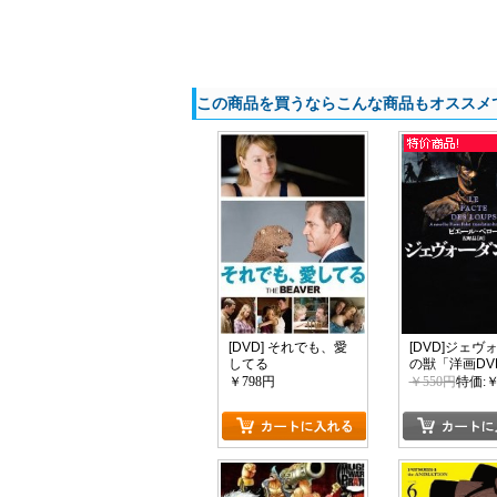
この商品を買うならこんな商品もオススメ
[DVD] それでも、愛
[DVD]ジェヴ
してる
の獣「洋画DV
ション」
￥798円
￥550円
特価:￥
カートに入れる