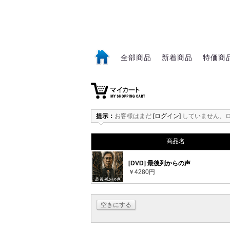
全部商品
新着商品
特価商
1
提示：
お客様はまだ
[ログイン]
していません、
商品名
[DVD] 最後列からの声
￥4280円
空きにする