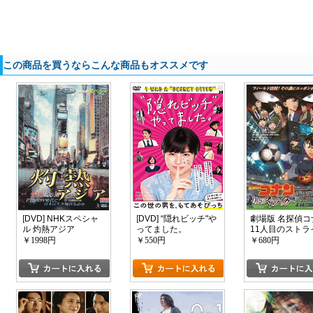
この商品を買うならこんな商品もオススメです
[DVD] NHKスペシャ
[DVD] “隠れビッチ"や
劇場版 名探偵コ
ル 灼熱アジア
ってました。
11人目のストラ
ー「邦画アニメ/
￥1998円
￥550円
￥680円
シリーズ」