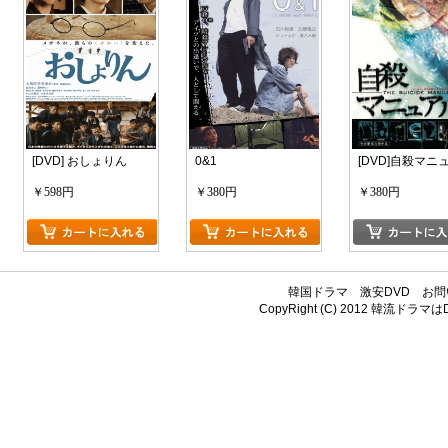
[DVD] おしょりん
0&1
[DVD]自殺マニ
￥598円
￥380円
￥380円
韓国ドラマ
激安DVD
お問
CopyRight (C) 2012
韓流ドラマはDV