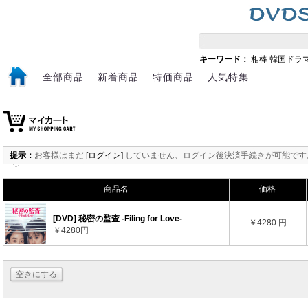
キーワード：
相棒
韓国ドラ
全部商品
新着商品
特価商品
人気特集
提示：
お客様はまだ
[ログイン]
していません、ログイン後決済手続きが可能です
商品名
価格
[DVD] 秘密の監査 -Filing for Love-
￥4280 円
￥4280円
空きにする