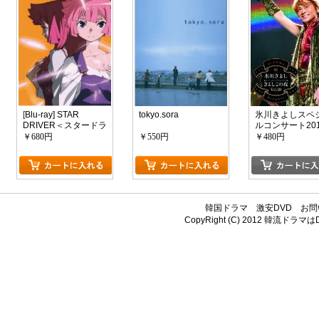
[Blu-ray] STAR
tokyo.sora
氷川きよしスペ
DRIVER＜スタードラ
ルコンサート201
イバー＞輝きのタク
よしこの夜Vol.1
￥680円
￥550円
￥480円
ト 5
韓国ドラマ
激安DVD
お問
CopyRight (C) 2012
韓流ドラマはDV