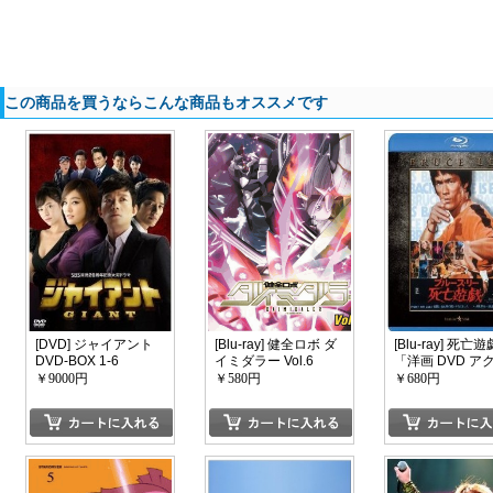
この商品を買うならこんな商品もオススメです
[DVD] ジャイアント
[Blu-ray] 健全ロボ ダ
[Blu-ray] 死亡遊
DVD-BOX 1-6
イミダラー Vol.6
「洋画 DVD ア
ン」
￥9000円
￥580円
￥680円