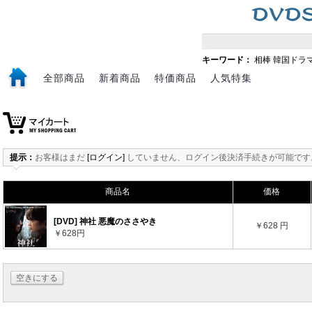
キーワード：
相棒
韓国ドラ
全部商品
新着商品
特価商品
人気特集
提示：
お客様はまだ
[ログイン]
していません、ログイン後決済手続きが可能です
商品名
価格
[DVD] 神社 悪魔のささやき
￥628 円
￥628円
空きにする