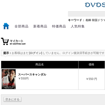
キーワード：
相棒
韓国ドラ
全部商品
新着商品
特価商品
人気特集
提示：
お客様はまだ
[ログイン]
していません、ログイン後決済手続きが可能です
商品名
価格
スーパースキャンダル
￥550円
￥550 円
空きにする