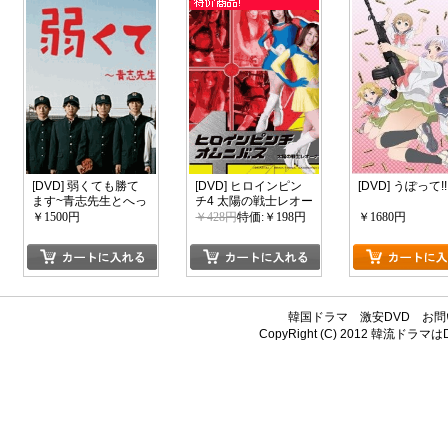
[DVD] 弱くても勝て
[DVD] ヒロインピン
[DVD] うぽって!!
ます~青志先生とへっ
チ4 太陽の戦士レオー
ぽこ高校球児の野望~
ナ
￥1500円
￥428円
特価:￥198円
￥1680円
韓国ドラマ
激安DVD
お問
CopyRight (C) 2012
韓流ドラマはDV