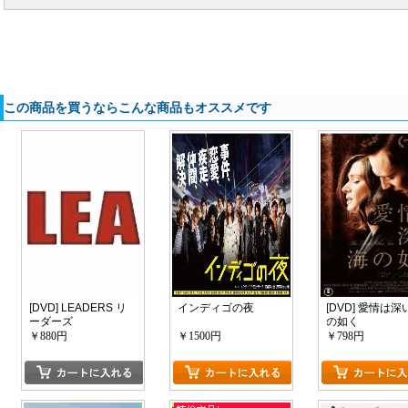
この商品を買うならこんな商品もオススメです
[DVD] LEADERS リ
インディゴの夜
[DVD] 愛情は深
ーダーズ
の如く
￥880円
￥1500円
￥798円