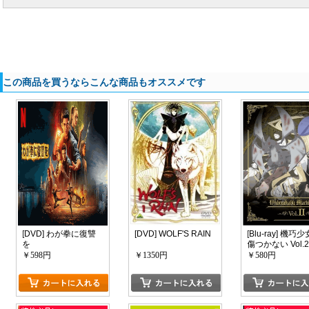
この商品を買うならこんな商品もオススメです
[DVD] わが拳に復讐
[DVD] WOLF'S RAIN
[Blu-ray] 機巧
を
傷つかない Vol.
￥598円
￥1350円
￥580円