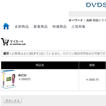
キーワード：
相棒
韓国ドラ
全部商品
新着商品
特価商品
人気特集
提示：
お客様はまだ
[ログイン]
していません、ログイン後決済手続きが可能です
商品名
価格
めだか
￥3980円
￥3980 円
空きにする