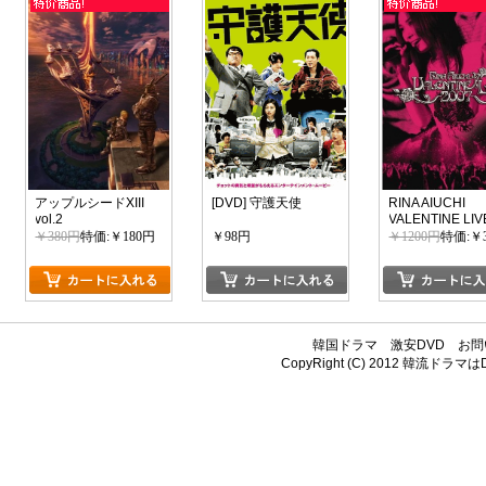
アップルシードXIII
[DVD] 守護天使
RINA AIUCHI
vol.2
VALENTINE LIV
2007
￥380円
特価:￥180円
￥98円
￥1200円
特価:￥
韓国ドラマ
激安DVD
お問
CopyRight (C) 2012
韓流ドラマはDV