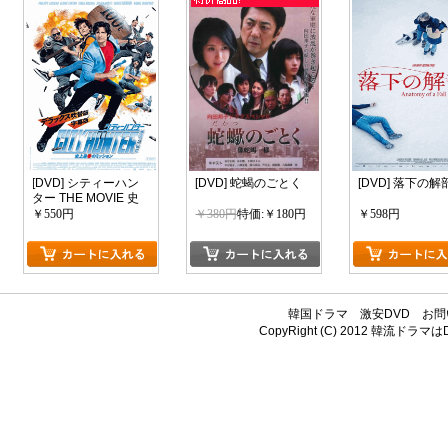
[DVD] シティーハン
[DVD] 蛇蝎のごとく
[DVD] 落下の解
ター THE MOVIE 史
上最香のミッション
￥550円
￥380円
特価:￥180円
￥598円
韓国ドラマ
激安DVD
お問
CopyRight (C) 2012
韓流ドラマはDV