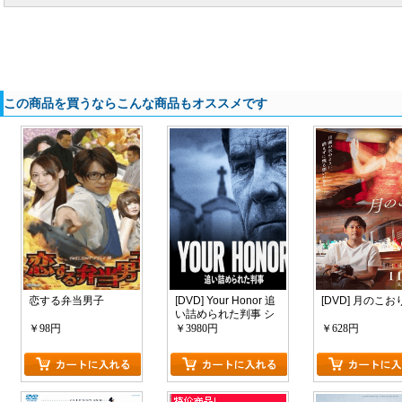
この商品を買うならこんな商品もオススメです
恋する弁当男子
[DVD] Your Honor 追
[DVD] 月のこお
い詰められた判事 シ
ーズン１
￥98円
￥3980円
￥628円