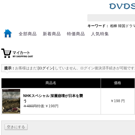
キーワード：
相棒
韓国ドラ
全部商品
新着商品
特価商品
人気特集
提示：
お客様はまだ
[ログイン]
していません、ログイン後決済手続きが可能です
商品名
価格
NHKスペシャル 深層崩壊が日本を襲
う
￥198 円
￥480円
特価:￥198円
空きにする