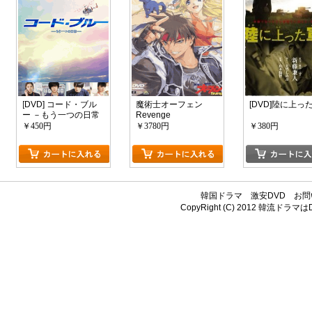
[DVD] コード・ブル
魔術士オーフェン
[DVD]陸に上っ
ー －もう一つの日常
Revenge
￥450円
￥3780円
￥380円
韓国ドラマ
激安DVD
お問
CopyRight (C) 2012
韓流ドラマはDV