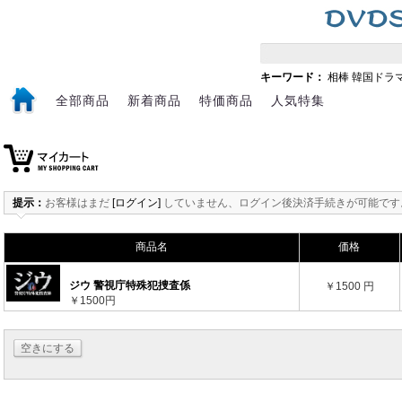
キーワード：
相棒
韓国ドラ
全部商品
新着商品
特価商品
人気特集
提示：
お客様はまだ
[ログイン]
していません、ログイン後決済手続きが可能です
商品名
価格
ジウ 警視庁特殊犯捜査係
￥1500 円
￥1500円
空きにする