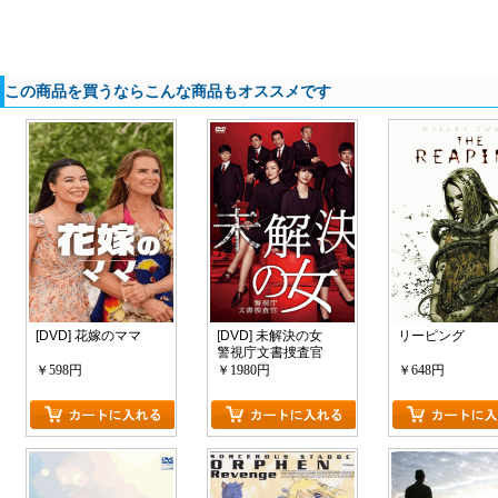
この商品を買うならこんな商品もオススメです
[DVD] 花嫁のママ
[DVD] 未解決の女
リーピング
警視庁文書捜査官
【完全版】(初回生産
￥598円
￥1980円
￥648円
限定版)