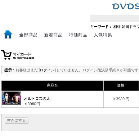
キーワード：
相棒
韓国ドラ
全部商品
新着商品
特価商品
人気特集
提示：
お客様はまだ
[ログイン]
していません、ログイン後決済手続きが可能です
商品名
価格
オルトロスの犬
￥3980 円
￥3980円
空きにする