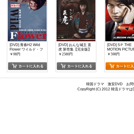
[DVD] 青春H2 Wild
[DVD] おんな城主 直
[DVD] SＰ THE
Flower ワイルド・フ
虎 第壱集【完全版】
MOTION PICTU
ラワー
(初回生産限定版)
命篇
￥98円
￥2580円
￥598円
韓国ドラマ
激安DVD
お問
CopyRight (C) 2012
韓流ドラマはDV