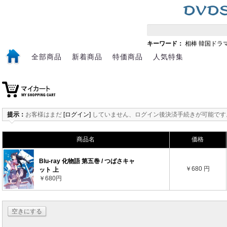
キーワード：
相棒
韓国ドラ
全部商品
新着商品
特価商品
人気特集
提示：
お客様はまだ
[ログイン]
していません、ログイン後決済手続きが可能です
商品名
価格
Blu-ray 化物語 第五巻 / つばさキャ
￥680 円
ット 上
￥680円
空きにする