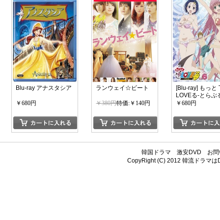
Blu-ray アナスタシア
ランウェイ☆ビート
[Blu-ray] もっと 
LOVEる-とらぶる
6巻
￥680円
￥380円
特価:￥140円
￥680円
韓国ドラマ
激安DVD
お問
CopyRight (C) 2012
韓流ドラマはDV