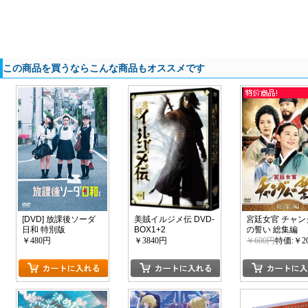
この商品を買うならこんな商品もオススメです
[DVD] 放課後ソーダ
美賊イルジメ伝 DVD-
宮廷女官 チャン
日和 特別版
BOX1+2
の誓い 総集編
￥480円
￥3840円
￥600円
特価:￥2