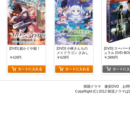
[DVD] 超かぐや姫！
[DVD] 小林さんちの
[DVD] スーパー
メイドラゴン さみし
ュラル DVD-BO
がりやの竜
ーズン1
￥628円
￥628円
￥2800円
韓国ドラマ
激安DVD
お問
CopyRight (C) 2012
韓流ドラマはDV