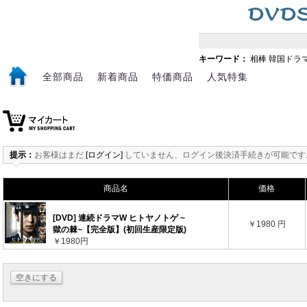
キーワード：
相棒
韓国ドラ
全部商品
新着商品
特価商品
人気特集
提示：
お客様はまだ
[ログイン]
していません、ログイン後決済手続きが可能です
商品名
価格
[DVD] 連続ドラマW ヒトヤノトゲ ~
￥1980 円
獄の棘~【完全版】(初回生産限定版)
￥1980円
空きにする