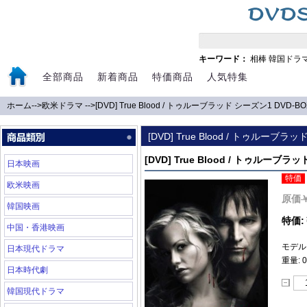
キーワード：
相棒
韓国ドラ
全部商品
新着商品
特価商品
人気特集
ホーム
-->
欧米ドラマ
-->
[DVD] True Blood / トゥルーブラッド シーズン1 DVD-BO
[DVD] True Blood / トゥルーブラ
[DVD] True Blood / トゥルーブラ
日本映画
特価
欧米映画
原価
韓国映画
特価:
中国・香港映画
モデル: 
日本現代ドラマ
重量: 0
日本時代劇
韓国現代ドラマ