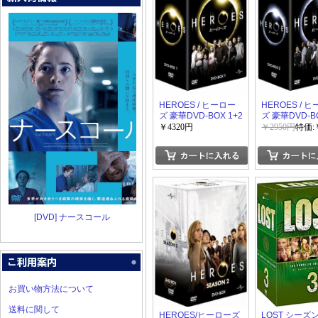
HEROES / ヒーロー
HEROES / 
ズ 豪華DVD-BOX 1+2
ズ 豪華DVD-B
￥4320円
￥2950円
特価:
[DVD] ナースコール
お買い物方法について
送料に関して
HEROES/ヒーローズ
LOST シーズン