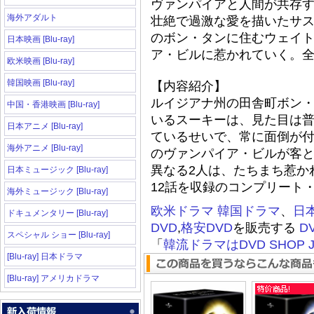
ヴァンパイアと人間が共存
海外アダルト
壮絶で過激な愛を描いたサス
のボン・タンに住むウェイト
日本映画 [Blu-ray]
ア・ビルに惹かれていく。全
欧米映画 [Blu-ray]
韓国映画 [Blu-ray]
【内容紹介】
ルイジアナ州の田舎町ボン
中国・香港映画 [Blu-ray]
いるスーキーは、見た目は
日本アニメ [Blu-ray]
ているせいで、常に面倒が付
海外アニメ [Blu-ray]
のヴァンパイア・ビルが客
異なる2人は、たちまち惹か
日本ミュージック [Blu-ray]
12話を収録のコンプリート
海外ミュージック [Blu-ray]
欧米ドラマ
韓国ドラマ
、
日
ドキュメンタリー [Blu-ray]
DVD
,
格安DVD
を販売する
D
スペシャル ショー [Blu-ray]
「
韓流ドラマはDVD SHOP J
[Blu-ray] 日本ドラマ
[Blu-ray] アメリカドラマ