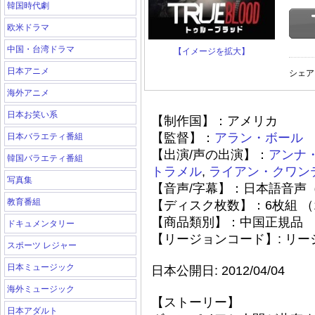
韓国時代劇
欧米ドラマ
中国・台湾ドラマ
【イメージを拡大】
日本アニメ
シェア
海外アニメ
日本お笑い系
【制作国】：アメリカ
【監督】：
アラン・ボール
日本バラエティ番組
【出演/声の出演】：
アンナ
韓国バラエティ番組
トラメル
,
ライアン・クワン
写真集
【音声/字幕】：日本語音声
教育番組
【ディスク枚数】：6枚組 （1
【商品類別】：中国正規品
ドキュメンタリー
【リージョンコード】: リ
スポーツ レジャー
日本ミュージック
日本公開日: 2012/04/04
海外ミュージック
【ストーリー】
日本アダルト